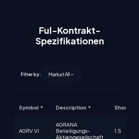
Ful-Kontrakt-
Spezifikationen
All
Market
Filter by:
Symbol
Description
Short Sw
AGRANA 
AGRV.VI
Beteiligungs-
1.5
Aktiengesellschaft