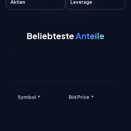
Aktien
Leverage
Beliebteste
Anteile
Symbol
Bid Price
Ask