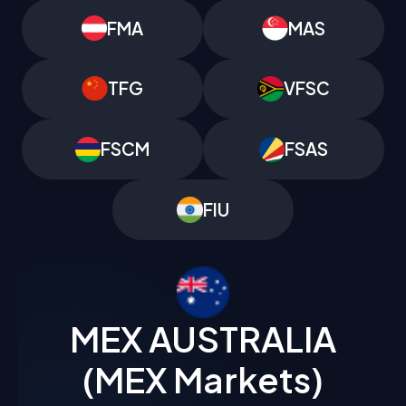
FMA
MAS
TFG
VFSC
FSCM
FSAS
FIU
MEX AUSTRALIA
(MEX Markets)