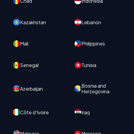
Chad
Indonesia
Kazakhstan
Lebanon
Mali
Philippines
Senegal
Tunisia
Bosnia and
Azerbaijan
Herzegovina
Côte d'Ivoire
Iraq
Malaysia
Morocco