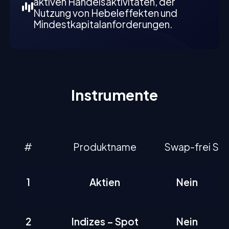
aktiven Handelsaktivitäten, der
Nutzung von Hebeleffekten und
Mindestkapitalanforderungen.
Instrumente
#
Produktname
Swap-frei
Swa
1
Aktien
Nein
2
Indizes – Spot
Nein