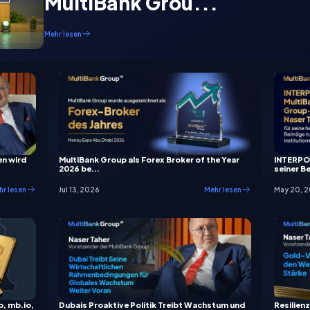
MultiBank Grou...
Mehr lesen
en wird
MultiBank Group als Forex Broker of the Year
INTERPOL
2026 be...
seiner Be
r lesen
Jul 13, 2026
Mehr lesen
May 20, 
, mb.io,
Dubais Proaktive Politik Treibt Wachstum und
Resilienz