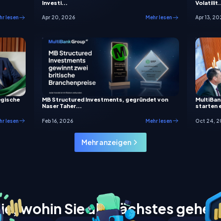
Investi...
Volatilit.
r lesen
Apr 20, 2026
Mehr lesen
Apr 13, 20
egische
MB Structured Investments, gegründet von
MultiBa
Naser Taher...
starten e
r lesen
Feb 16, 2026
Mehr lesen
Oct 24, 
Mehr anzeigen
ie, wohin Sie als Nächstes gehe