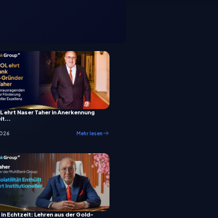
 ehrt Naser Taher in Anerkennung
it...
2026
Mehr lesen
 in Echtzeit: Lehren aus der Gold-