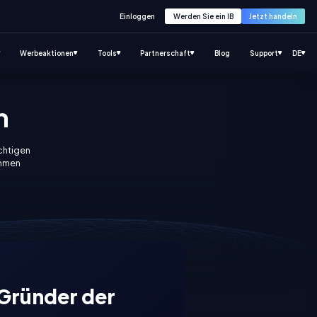
Einloggen
Werden Sie ein IB
Jetzt handeln
Werbeaktionen
Tools
Partnerschaft
Blog
Support
DE
n
ichtigen
ehmen
 Gründer der