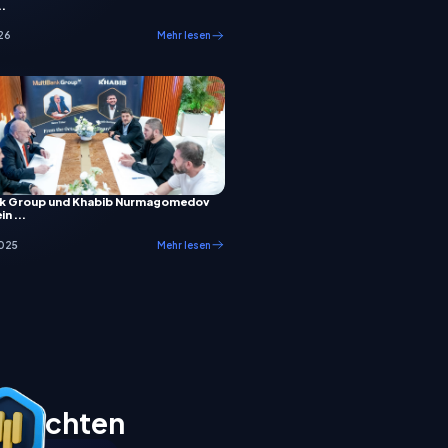
..
26
Mehr lesen
nk Group und Khabib Nurmagomedov
in ...
2025
Mehr lesen
n möchten