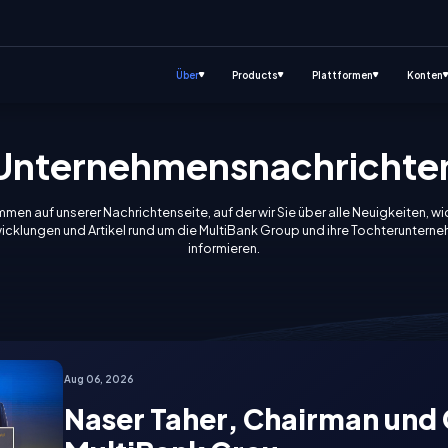
Über
Products
Plattformen
Konten
Unternehmensnachrichte
men auf unserer Nachrichtenseite, auf der wir Sie über alle Neuigkeiten, w
icklungen und Artikel rund um die MultiBank Group und ihre Tochteruntern
informieren.
Aug 06, 2026
Naser Taher, Chairman und