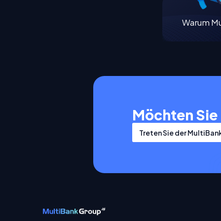
Warum Mu
Möchten Sie 
Treten Sie der MultiBan