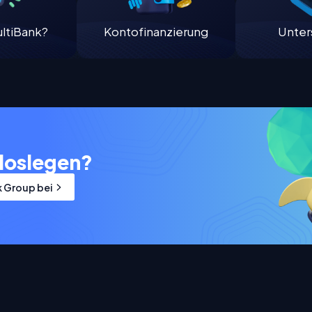
ltiBank?
Kontofinanzierung
Unter
loslegen?
k Group bei