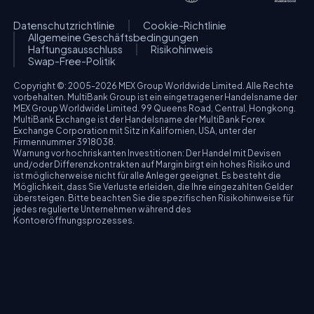
Datenschutzrichtlinie
Cookie-Richtlinie
Allgemeine Geschäftsbedingungen
Haftungsausschluss
Risikohinweis
Swap-Free-Politik
Copyright ©: 2005-2026 MEX Group Worldwide Limited. Alle Rechte
vorbehalten. MultiBank Group ist ein eingetragener Handelsname der
MEX Group Worldwide Limited. 99 Queens Road, Central, Hongkong.
MultiBank Exchange ist der Handelsname der MultiBank Forex
Exchange Corporation mit Sitz in Kalifornien, USA, unter der
Firmennummer 3918038.
Warnung vor hochriskanten Investitionen: Der Handel mit Devisen
und/oder Differenzkontrakten auf Margin birgt ein hohes Risiko und
ist möglicherweise nicht für alle Anleger geeignet. Es besteht die
Möglichkeit, dass Sie Verluste erleiden, die Ihre eingezahlten Gelder
übersteigen. Bitte beachten Sie die spezifischen Risikohinweise für
jedes regulierte Unternehmen während des
Kontoeröffnungsprozesses.