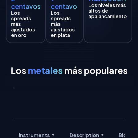
centavos
centavo
Los niveles más
altos de
Los
Los
apalancamiento
spreads
spreads
más
más
ajustados
ajustados
en oro
en plata
Los
metales
más populares
Instruments
Description
Bid Pri