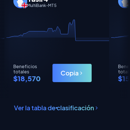
MultiBank-MT5
Beneficios
Benef
totales
total
Copia
$18,570
$15
Ver la tabla de clasificación