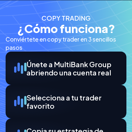
COPY TRADING
¿Cómo funciona?
Conviértete en copy trader en 3 sencillos
pasos
Únete a MultiBank Group
abriendo una cuenta real
Selecciona a tu trader
favorito
Copia su estrategia de