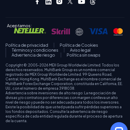
Aceptamos:
Política de privacidad
Política de Cookies
Términos y condiciones
Aviso legal
Advertencia de riesgo
Política sin swaps
Copyright ©: 2005-2026 MEX Group Worldwide Limited. Todos los
derechos reservados. MultiBank Group es un nombre comercial
registrado de MEX Group Worldwide Limited. 99 Queens Road,
Central, Hong Kong. MultiBank Exchange es el nombre comercial de
MultiBank Forex Exchange Corporation, constituida en California, EE.
UU., con el número de empresa 3918038.
Advertencia sobre inversiones de alto riesgo: La negociación de
divisas y/o contratos por diferencias con margen conlleva un alto
nivel de riesgo y puede no ser adecuada para todos los inversores.
Existe la posibilidad de que usted pueda sufrir pérdidas superiores a
los fondos depositados. Consulte la advertencia de riesgo
específica de cada entidad regulada durante el proceso de apertura
de la cuenta.