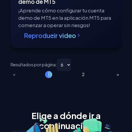
demo de MT5
¡Aprende cómo configurar tu cuenta
demo de MT5 en la aplicación MT5 para
comenzar a operar sin riesgos!
Reproducir video
Resultados por página:
<
1
2
>
Elige a dónde ir a
continuación