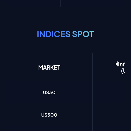
INDICES SPOT
ข้อกำ
MARKET
(Up
US30
US500