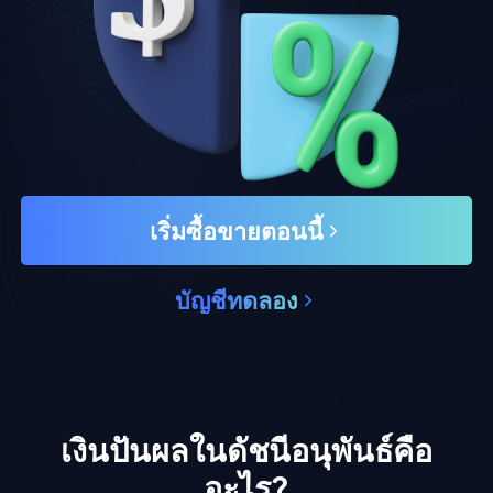
เริ่มซื้อขายตอนนี้
บัญชีทดลอง
เงินปันผลในดัชนีอนุพันธ์คือ
อะไร?