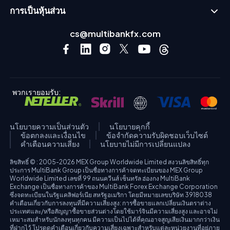
การเป็นหุ้นส่วน
cs@multibankfx.com
พวกเรายอมรับ:
นโยบายความเป็นส่วนตัว
นโยบายคุกกี้
ข้อตกลงและเงื่อนไข
ข้อจำกัดความรับผิดชอบเว็บไซต์
คำเตือนความเสี่ยง
นโยบายไม่มีการเปลี่ยนแปลง
ลิขสิทธิ์ © : 2005-2026 MEX Group Worldwide Limited สงวนลิขสิทธิ์ทุก
ประการ MultiBank Group เป็นชื่อทางการค้าจดทะเบียนของ MEX Group
Worldwide Limited เลขที่ 99 ถนนควีนส์ เซ็นทรัล ฮ่องกง MultiBank
Exchange เป็นชื่อทางการค้าของ MultiBank Forex Exchange Corporation
ซึ่งจดทะเบียนในรัฐแคลิฟอร์เนีย สหรัฐอเมริกา โดยมีหมายเลขบริษัท 3918038
คำเตือนเกี่ยวกับการลงทุนที่มีความเสี่ยงสูง: การซื้อขายแลกเปลี่ยนเงินตราต่าง
ประเทศและ/หรือสัญญาซื้อขายส่วนต่างโดยใช้มาร์จินมีความเสี่ยงสูง และอาจไม่
เหมาะสมสำหรับนักลงทุนทุกคน มีความเป็นไปได้ที่คุณอาจสูญเสียเงินมากกว่าเงิน
ที่ฝากไว้ โปรดดูคำเตือนเกี่ยวกับความเสี่ยงเฉพาะสำหรับแต่ละหน่วยงานที่อยู่ภาย