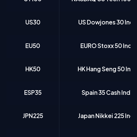
US30
US Dowjones 30 Ind
EU50
EURO Stoxx 50 Inde
HK50
HK Hang Seng 50 Ind
ESP35
Spain 35 Cash Inde
JPN225
Japan Nikkei 225 Ind