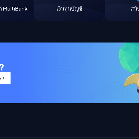
ก MultiBank
เงินทุนบัญชี
สนั
น?
p