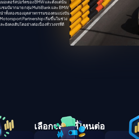
รรมมอเตอร์สปอร์ตของ BMW และตั้งแต่นั้น
แชมป์มากมาย กลุ่ม MultiBank และ BMW
ผู้นำทั้งสองของอุตสาหกรรมของตนแบ่งปัน
otorsport Partnership เริ่มขึ้นในช่วง
งคงเติบโตอย่างต่อเนื่องทั่ววงจรที่ดี
เลือกจะไปที่ไหนต่อ