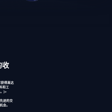
的收
可获得高达
材料和工
。}>
和先进的交
机会。