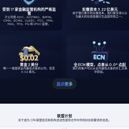
受到 17 家金融监管机构的严格监
实缴资本 3.22 亿美元
管
由于我们累计的实缴资本，我们被全球公认
为最大的在线金融衍生品提供商之一。
子公司受 ASIC、AUSTRAC、BAFIN、
CIMA、ECMA、CySEC、FSC、FMA、
MAS、TFG、FIU 和 VFSC 监管。
黄金 2 美分
全 ECN 模型，点差从 0.0* 点起
唯一一家提供业内最低点差的公司，低至
我们的客户可以从业内最低点差的外汇交易
0.02 美元。
中获益。
显示更多
联盟计划
关于成为 CPA 联盟会员和机构流动性提供合作伙伴的好处和要求的信息。