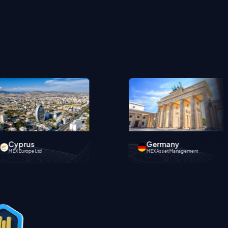
Germany
Hong Kong
MEX Asset Management
MEX Fintech Limited