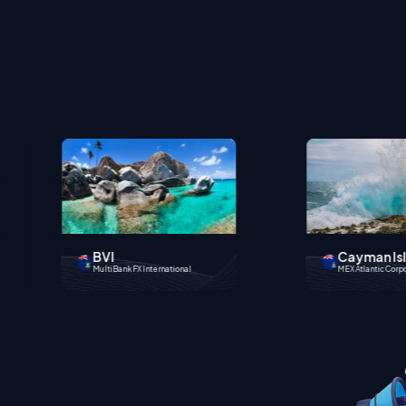
Cayman Islands
China
MEX Atlantic Corporation
MEX Tianjin