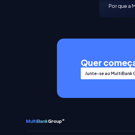
Por que a 
Quer começ
Junte-se ao MultiBank