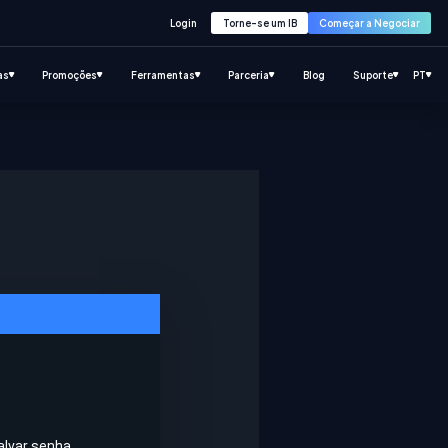
Login
Torne-se um IB
Começar a Negociar
as
Promoções
Ferramentas
Parceria
Blog
Suporte
PT