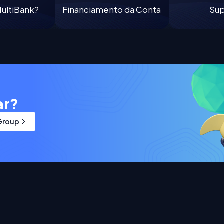
MultiBank?
Financiamento da Conta
Su
ar?
 Group