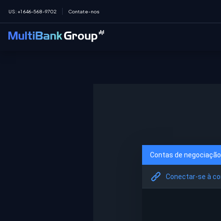
US
:
+1 646-568-9702
Contate-nos