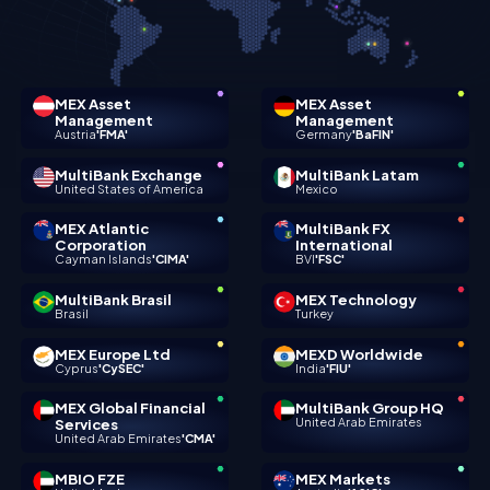
MEX Asset
MEX Asset
Management
Management
Austria
'FMA'
Germany
'BaFIN'
MultiBank Exchange
MultiBank Latam
United States of America
Mexico
MEX Atlantic
MultiBank FX
Corporation
International
Cayman Islands
'CIMA'
BVI
'FSC'
MultiBank Brasil
MEX Technology
Brasil
Turkey
MEX Europe Ltd
MEXD Worldwide
Cyprus
'CySEC'
India
'FIU'
MEX Global Financial
MultiBank Group HQ
Services
United Arab Emirates
United Arab Emirates
'CMA'
MBIO FZE
MEX Markets