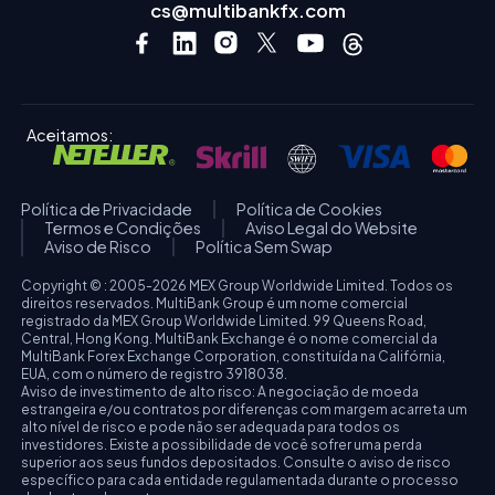
cs@multibankfx.com
Aceitamos:
Política de Privacidade
Política de Cookies
Termos e Condições
Aviso Legal do Website
Aviso de Risco
Política Sem Swap
Copyright © : 2005-2026 MEX Group Worldwide Limited. Todos os
direitos reservados. MultiBank Group é um nome comercial
registrado da MEX Group Worldwide Limited. 99 Queens Road,
Central, Hong Kong. MultiBank Exchange é o nome comercial da
MultiBank Forex Exchange Corporation, constituída na Califórnia,
EUA, com o número de registro 3918038.
Aviso de investimento de alto risco: A negociação de moeda
estrangeira e/ou contratos por diferenças com margem acarreta um
alto nível de risco e pode não ser adequada para todos os
investidores. Existe a possibilidade de você sofrer uma perda
superior aos seus fundos depositados. Consulte o aviso de risco
específico para cada entidade regulamentada durante o processo