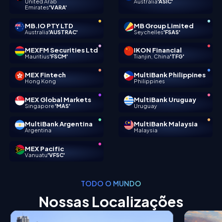
United Arab
Australia
'ASIC'
Emirates
'VARA'
MB.IO PTY LTD
MB Group Limited
Australia
'AUSTRAC'
Seychelles
'FSAS'
MEXFM Securities Ltd
IKON Financial
Mauritius
'FSCM'
Tianjin, China
'TFG'
MEX Fintech
MultiBank Philippines
Hong Kong
Philippines
MEX Global Markets
MultiBank Uruguay
Singapore
'MAS'
Uruguay
MultiBank Argentina
MultiBank Malaysia
Argentina
Malaysia
MEX Pacific
Vanuatu
'VFSC'
TODO O MUNDO
Nossas Localizações