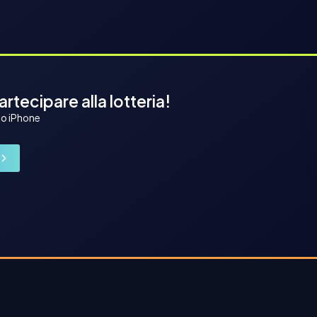
er cliente
ere prelevato ad un tasso di $ 200 ogni 80 lotti scambiati su FX e Metalli
ntanti solo una volta al mese.
ondi dal proprio account di trading, allora qualsiasi importo del bonus non 
 sceglie di prelevare solo i profitti generati dal trading, allora qualsiasi im
rtecipare alla lotteria!
imo iPhone
ti di trading entro 90 giorni dal ricevimento del bonus. Se tutti i requisiti d
anno diritto solo a una percentuale del bonus calcolata proporzionalment
amento del saldo negativo avranno l'intero bonus rimosso, per coprire l'a
re nuovamente e ricevere il bonus sul loro nuovo deposito, purché non ab
n combinazione con altri bonus.
 un solo account di trading.
4, MT5 Pro e Standard.
o di correggere il calcolo del trading in caso di sospetto abuso o manipolaz
rtecipanti devono avere un account completamente verificato.
2 giorni lavorativi per essere accreditati all'account di trading.
rtecipanti devono avere un deposito minimo di 5.000 USD.
MAM o PAMM non hanno diritto a nessun bonus.
ecipanti devono effettuare un minimo di 15 lotti negoziati su FX e Metalli du
no dall'account bonus sarà considerata un prelievo da quel conto di trading.
i devono essere conformi ai nostri termini e condizioni di trading.
 conto di trading, il cliente deve mantenere un importo garantito di capitale
conteggiate nei 15 lotti negoziati su Forex e Metalli.
hiuse a causa di uno stop out prima dell'aggiunta del bonus, il cliente non 
equisiti dei lotti negoziati deve operare esclusivamente sulla piattaforma
epositato solo al conto designato per il bonus. Il cliente non può usufruire 