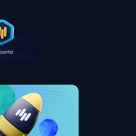
mproprio o abusivo del bonus concesso.
un'iscrizione per trader. Inoltre, i
 del 30% non sia completamente
ha posizioni aperte e le perdite subite
oprio conto di trading. L'importo sarà
mente detratto dal conto.
 del concorso e limitato a un importo
l'
Accordo Cliente
. I clienti devono assicurarsi di
doneo a vincere la lotteria una sola
porto
l premio entro questo periodo
viso.
dia.