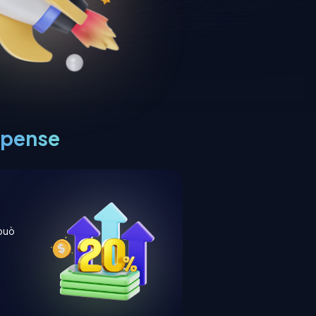
mpense
 può