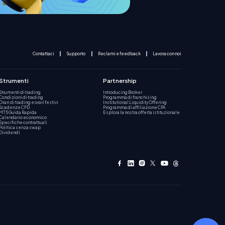
Contattaci
Supporto
Reclami e feedback
Lavora con noi
Strumenti
Partnership
Strumenti di trading
Introducing Broker
Condizioni di trading
Programma di franchising
Orari di trading e orari festivi
Institutional Liquidity Offering
Scadenze CFD
Programma di affiliazione CPA
MT5 Guida Rapida
Esplora la nostra offerta istituzionale
Calendario economico
Specifiche contrattuali
Politica senza swap
Dividendi