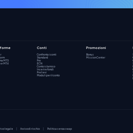
aforme
Conti
Promozioni
r
Confronta i conti
Bonus
form
Standard
Mission Center
rma MT5
Pro
der MT4
ECN
Conto islamico
Inserire fondi
Prelievi
Moduli per il conto
viso legale
Avviso di rischio
Politica senza swap