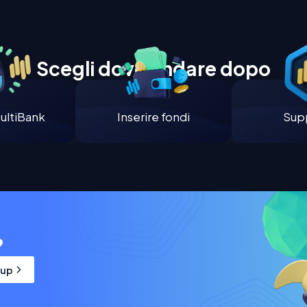
 qualsiasi bonus accreditato sul tuo conto di trading se rileviamo un uso i
ecipazione alla lotteria. È importante comprendere che sarà consentita solo 
to del bonus del 30% non è idoneo al Bonus del 25%, a meno che il bonus
nei a ottenere più di una partecipazione.
dello di iPhone.
ito bonus nello stesso giorno di negoziazione. Se a mezzanotte il conto non 
vere l'ultimo modello di iPhone, il vincitore avrà il premio accreditato sul pr
el credito concesso, il saldo residuo del credito bonus verrà automatica
Scegli dove andare dopo
ttaglio dell'ultimo modello di iPhone disponibile al momento dell'annuncio
mozione con Bonus del 25% e costituiscono un addendum ai termini e alle condizioni indicati nel
oni applicabili al proprio account.
onato casualmente tra tutte le partecipazioni ammissibili alla lotteria ed è i
ultiBank
Inserire fondi
Sup
mail o altre informazioni di contatto fornite al momento dell'iscrizione.
io premio entro 15 giorni lavorativi dopo la notifica. Il mancato reclamo de
l premio.
 di fornire ulteriori informazioni o verifiche per reclamare il premio.
denza per l'iscrizione saranno valide per un periodo di tempo limitato.
are, sospendere o terminare la promozione in qualsiasi momento senza preav
re qualsiasi partecipante che violi questi termini o a nostra discrezione.
azione del proprio nome sul nostro sito web e/o sui nostri canali social me
?
oup