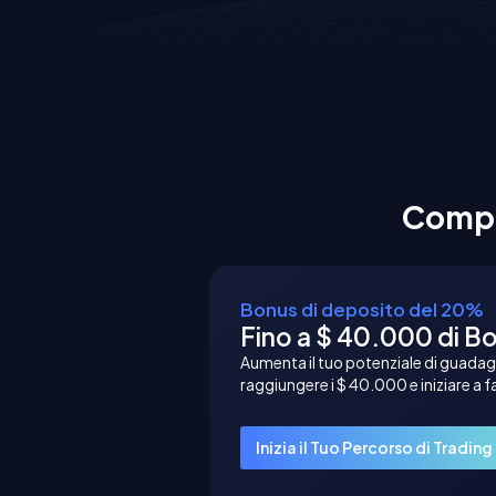
Comple
Bonus di deposito del 20%
Fino a $ 40.000 di B
Aumenta il tuo potenziale di guadag
raggiungere i $ 40.000 e iniziare a f
Inizia il Tuo Percorso di Trading