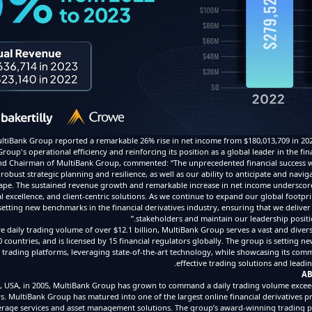
ultiBank Group reported a remarkable 26% rise in net income from $180,013,709 in 202
oup's operational efficiency and reinforcing its position as a global leader in the fina
nd Chairman of MultiBank Group, commented: “The unprecedented financial success w
 robust strategic planning and resilience, as well as our ability to anticipate and navig
cape. The sustained revenue growth and remarkable increase in net income underscore
l excellence, and client-centric solutions. As we continue to expand our global footpri
tting new benchmarks in the financial derivatives industry, ensuring that we deliver
stakeholders and maintain our leadership positio
 daily trading volume of over $12.1 billion, MultiBank Group serves a vast and divers
0 countries, and is licensed by 15 financial regulators globally. The group is setting 
ne trading platforms, leveraging state-of-the-art technology, while showcasing its com
effective trading solutions and leadi
AB
, USA, in 2005, MultiBank Group has grown to command a daily trading volume exceedi
s. MultiBank Group has matured into one of the largest online financial derivatives pr
erage services and asset management solutions. The group’s award-winning trading pl