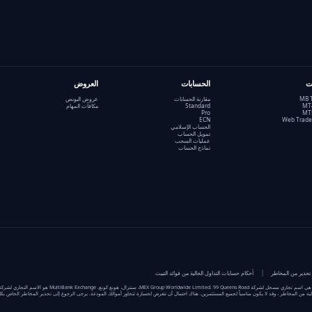
ت
الحسابات
العروض
MB 
مقارنة الحسابات
عروض البونص
Standard
مكافآت المهام
Pro
ECN
Web Trade
الحساب الإسلامي
تمويل الحساب
عمليات السحب
نماذج الحساب
تحذير من المخاطر
أحكام حسابات التداول الخالية من فوائد التبيت