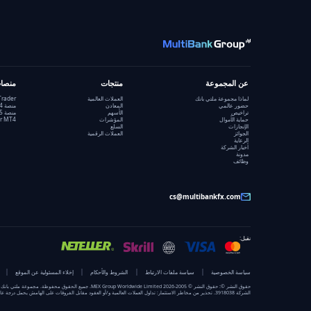
عن المجموعة
منتجات
منصا
لماذا مجموعة ملتي بانك
العملات العالمية
Trader
حضور عالمي
المعادن
منصة MT4
تراخيص
الأسهم
منصة MT5
حماية الأموال
المؤشرات
r MT4
الإنجازات
السلع
الجوائز
العملات الرقمية
الرعاية
أخبار الشركة
مدونة
وظائف
cs@multibankfx.com
نقبل:
سياسة الخصوصية
سياسة ملفات الارتباط
الشروط والأحكام
إخلاء المسئولية عن الموقع
الشركة 3918038. تحذير من مخاطر الاستثمار: تداول العملات العالمية و/أو العقود مقابل الفروقات على الهامش يحمل درجة عالية من المخاطر ، وقد لا يكون مناسباً لجميع المستثمرين. هناك احتمال أن تتعرض لخسارة تتجاوز أموالك المودعة. يرجى الرجوع إلى تحذير المخاطر الخاص بكل كيان خاضع للتنظيم أثناء عملية فتح الحساب.