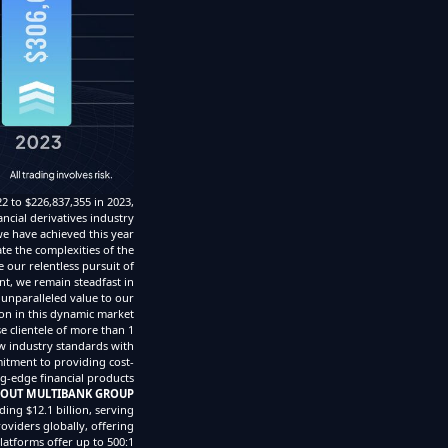
2 to $226,837,355 in 2023,
ncial derivatives industry.
e have achieved this year
ate the complexities of the
 our relentless pursuit of
nt, we remain steadfast in
 unparalleled value to our
n in this dynamic market.”
e clientele of more than 1
new industry standards with
mitment to providing cost-
ng-edge financial products.
OUT MULTIBANK GROUP
ng $12.1 billion, serving
oviders globally, offering
atforms offer up to 500:1