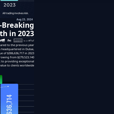
Aug 23, 2024
-Breaking
th in 2023
كما أفادت به:
ared to the previous year.
ns headquartered in Dubai,
ue of $306,636,717 in 2023.
growing from $279,523,140
t to providing exceptional
value to clients worldwide.