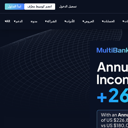
تسجيل الدخول
انضم كوسيط معرّف
ابدأ التداول
ات
الحسابات
العروض
الأدوات
الشراكة
مدونة
الدعم
AR