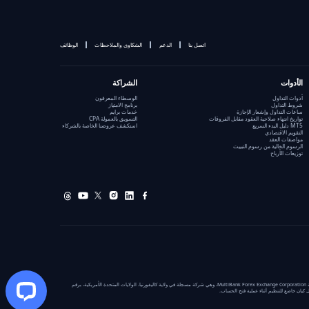
اتصل بنا
الدعم
الشكاوى والملاحظات
الوظائف
الأدوات
الشراكة
أدوات التداول
الوسطاء المعرفون
شروط التداول
برنامج الامتياز
ساعات التداول وإشعار الإجازة
خدمات برايم
تواريخ انتهاء صلاحية العقود مقابل الفروقات
التسويق بالعمولة CPA
MT5 دليل البدء السريع
استكشف عروضنا الخاصة بالشركاء
التقويم الاقتصادي
مواصفات العقد
الرسوم الخالية من رسوم التبييت
توزيعات الأرباح
حقوق النشر ©: حقوق النشر © 2005-2026 MEX Group Worldwide Limited. جميع الحقوق محفوظة. مجموعة ملتي بانك هي اسم تجاري مسجل لشركة MEX Group Worldwide Limited. 99 Queens Road، سنترال، هونغ كونغ. MultiBank Exchange هو الاسم التجاري لشركة MultiBank Forex Exchange Corporation، وهي شركة مسجلة في ولاية كاليفورنيا، الولايات المتحدة الأمريكية، برقم